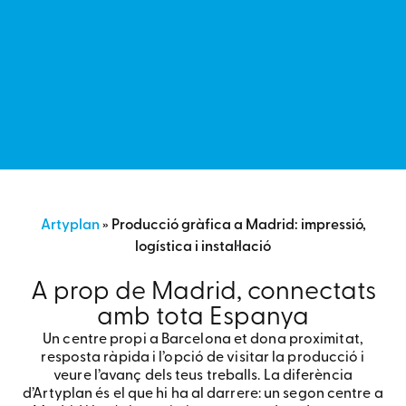
PRODUCCIÓ GRÀFICA A MADRID:
Artyplan
»
Producció gràfica a Madrid: impressió,
IMPRESSIÓ, LOGÍSTICA I INSTAL·LACIÓ
logística i instal·lació
Artyplan produeix, emmagatzema, distribueix i
A prop de Madrid, connectats
instal·la material gràfic des del seu centre propi de
amb tota Espanya
Barcelona
—més de 5.000 m²— i ho fa des de 1965.
Un centre propi a Barcelona et dona proximitat,
Impressió, gran format, PLV, picking, logística i
resposta ràpida i l’opció de visitar la producció i
instal·lació, per a marques, distribuïdors i agències,
veure l’avanç dels teus treballs. La diferència
d’Artyplan és el que hi ha al darrere: un segon centre a
amb cobertura a tota Espanya gràcies al nostre