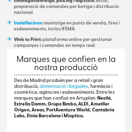
Emmagatzematge, picking i logística:
estoc,
preparació de comandes per botiga i distribució
nacional.
Instal·lacions
:
muntatge en punts de venda, fires i
esdeveniments, inclòs IFEMA.
Web to Print:
plataforma online per gestionar
campanyes i comandes en temps real.
Marques que confien en la
nostra producció
Des de Madrid produïm per a retail i gran
distribució,
alimentació i begudes
, farmàcia i
cosmètica, agències i esdeveniments. Entre les
marques que han confiat en Artyplan:
Nestlé,
Estrella Damm, Grupo Bimbo, ALDI, Ametller
Origen, Areas, PortAventura World, Cantabria
Labs, Etnia Barcelona i Mioptico.