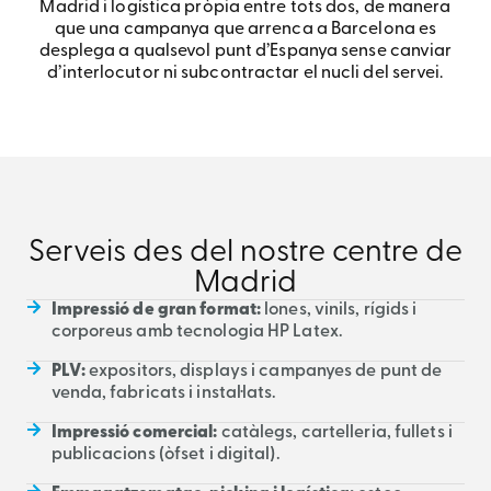
Madrid i logística pròpia entre tots dos, de manera
segon hub a Madrid.
que una campanya que arrenca a Barcelona es
desplega a qualsevol punt d’Espanya sense canviar
Parla amb l’equip de Madrid | 91 914 84 22
d’interlocutor ni subcontractar el nucli del servei.
Serveis des del nostre centre de
Madrid
Impressió de gran format:
lones, vinils, rígids i
corporeus amb tecnologia HP Latex.
PLV:
expositors, displays i campanyes de punt de
venda, fabricats i instal·lats.
Impressió comercial:
catàlegs, cartelleria, fullets i
publicacions (òfset i digital).