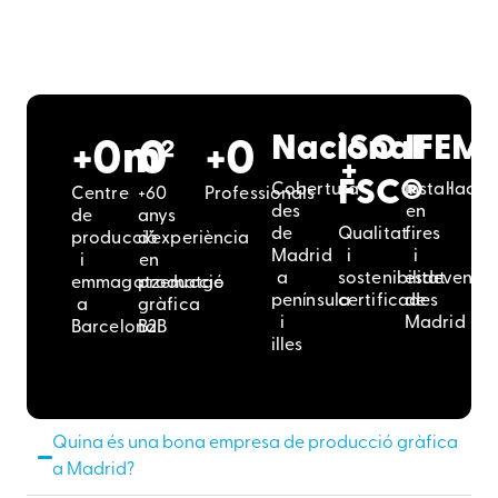
Nacional
ISO
IFEM
+
0
m²
0
+
0
+
FSC®
Cobertura
Instal·lació
Centre
+60
Professionals
des
en
de
anys
de
Qualitat
fires
producció
d’experiència
Madrid
i
i
i
en
a
sostenibilitat
esdevenim
emmagatzematge
producció
península
certificades
de
a
gràfica
i
Madrid
Barcelona
B2B
illes
Quina és una bona empresa de producció gràfica
a Madrid?