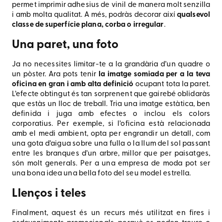
permet imprimir adhesius de vinil de manera molt senzilla
i amb molta qualitat. A més, podràs decorar així
qualsevol
classe de superfície plana, corba o irregular
.
Una paret, una foto
Ja no necessites limitar-te a la grandària d’un quadre o
un pòster. Ara pots tenir
la imatge somiada per a la teva
oficina en gran i amb alta definició
ocupant tota la paret.
L’efecte obtingut és tan sorprenent que gairebé oblidaràs
que estàs un lloc de treball. Tria una imatge estàtica, ben
definida i juga amb efectes o inclou els colors
corporatius. Per exemple, si l’oficina està relacionada
amb el medi ambient, opta per engrandir un detall, com
una gota d’aigua sobre una fulla o la llum del sol passant
entre les branques d’un arbre, millor que per paisatges,
són molt generals. Per a una empresa de moda pot ser
una bona idea una bella foto del seu model estrella.
Llenços i teles
Finalment, aquest és un recurs més utilitzat en fires i