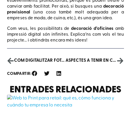
esdeveniments promocionals, perquè es poden treure o
canviar amb facilitat. Per això, si busques una
decoració
provisional
(una cosa també molt adequada per a
empreses de moda, de cuina, etc.), és una gran idea.
Com veus, les possibilitats de
decoració d’oficines
amb
impressió digital són infinites. Explica’ns com vols el teu
projecte… i obtindràs encara més idees!
COM DIGITALITZAR FOTOGRAFIES ANTIGUES
ASPECTES A TENIR EN COMPTE A L’HORA D’ESCOLLIR UNA IMPREMTA
COMPARTIR:
ENTRADES RELACIONADES