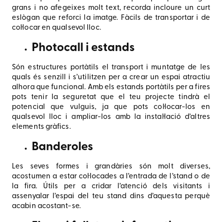
grans i no afegeixes molt text, recorda incloure un curt
eslògan que reforci la imatge. Fàcils de transportar i de
col·locar en qualsevol lloc.
Photocall i estands
Són estructures portàtils el transport i muntatge de les
quals és senzill i s’utilitzen per a crear un espai atractiu
alhora que funcional. Amb els estands portàtils per a fires
pots tenir la seguretat que el teu projecte tindrà el
potencial que vulguis, ja que pots col·locar-los en
qualsevol lloc i ampliar-los amb la instal·lació d’altres
elements gràfics.
Banderoles
Les seves formes i grandàries són molt diverses,
acostumen a estar col·locades a l’entrada de l’stand o de
la fira. Útils per a cridar l’atenció dels visitants i
assenyalar l’espai del teu stand dins d’aquesta perquè
acabin acostant-se.