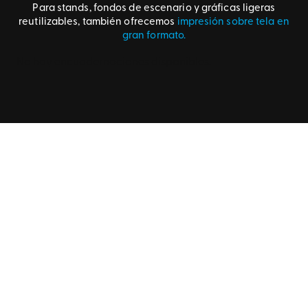
Para stands, fondos de escenario y gráficas ligeras
reutilizables, también ofrecemos
impresión sobre tela en
gran formato.
No hay encuadernaciones disponibles.
Como alternativa sostenible para reducir el impacto
medioambiental, realizamos la
impresión digital de lonas
ecológicas,
con
lona terra libre de PVC
y con tintas látex.
Gracias a nuestras técnicas de impresiones de lonas
publicitarias tendrás una reproducción fiel de colores,
tipografías y diseños, con un
acabado profesional y de
calidad
. Además, llevamos a cabo la instalación de lonas
publicitarias en edificios, comercios, vallas publicitarias y
en cualquier otro soporte gráfico. Para proyectos que
combinan lonas, vinilos y señalética, también