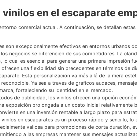
 vinilos en el escaparate emp
 entorno comercial actual. A continuación, se detallan est
tes son excepcionalmente efectivos en entornos urbanos don
s negocios se diferencien de sus competidores. La claridad
, lo cual es esencial para generar una primera impresión f
os ofrecen una flexibilidad sin precedentes en términos de 
parate. Esta personalización va más allá de la mera estétic
reconocible. Ya sea a través de gráficos audaces, mensajes
 marca, fortaleciendo su identidad en el mercado.
dos de publicidad, los vinilos ofrecen una opción económ
n una exposición prolongada a un costo inicial relativament
onvierte en una inversión rentable a largo plazo para estra
e vinilos en escaparates es un proceso rápido y sencillo, l
specialmente valiosa para promociones de corta duración, e
itiendo a las empresas mantener sus mensajes actualizados