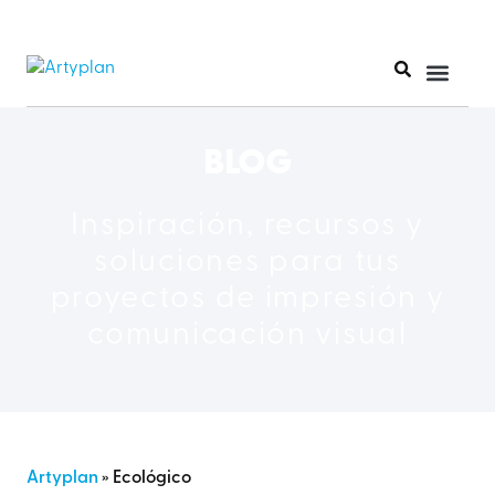
BLOG
Inspiración, recursos y
soluciones para tus
proyectos de impresión y
comunicación visual
Artyplan
»
Ecológico