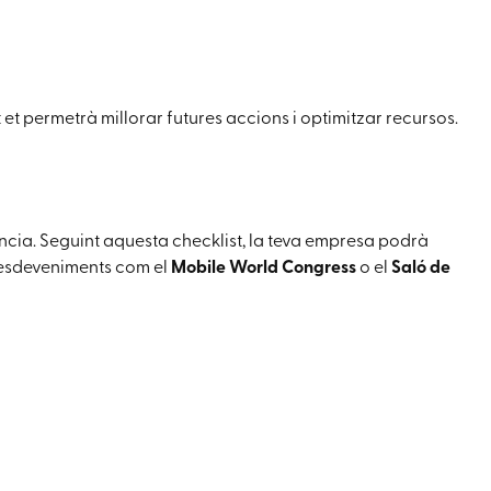
 et permetrà millorar futures accions i optimitzar recursos.
ncia. Seguint aquesta checklist, la teva empresa podrà
n esdeveniments com el
Mobile World Congress
o el
Saló de