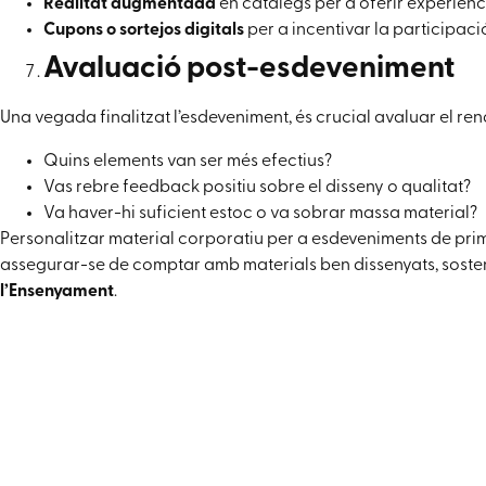
Realitat augmentada
en catàlegs per a oferir experiènci
Cupons o sortejos digitals
per a incentivar la participació
Avaluació post-esdeveniment
Una vegada finalitzat l’esdeveniment, és crucial avaluar el rend
Quins elements van ser més efectius?
Vas rebre feedback positiu sobre el disseny o qualitat?
Va haver-hi suficient estoc o va sobrar massa material?
Personalitzar material corporatiu per a esdeveniments de pri
assegurar-se de comptar amb materials ben dissenyats, sosteni
l’Ensenyament
.