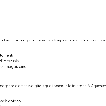
 el material corporatiu arribi a temps i en perfectes condicion
itaments.
d’impressió.
r i emmagatzemar.
incorpora elements digitals que fomentin la interacció. Aquestes
a web o vídeo.