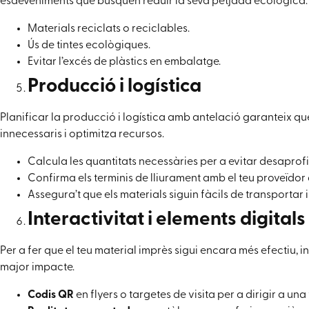
esdeveniments que busquen reduir la seva petjada ecològica.
Materials reciclats o reciclables.
Ús de tintes ecològiques.
Evitar l’excés de plàstics en embalatge.
Producció i logística
Planificar la producció i logística amb antelació garanteix que
innecessaris i optimitza recursos.
Calcula les quantitats necessàries per a evitar desaprof
Confirma els terminis de lliurament amb el teu proveïdor 
Assegura’t que els materials siguin fàcils de transporta
Interactivitat i elements digitals
Per a fer que el teu material imprès sigui encara més efectiu, 
major impacte.
Codis QR
en flyers o targetes de visita per a dirigir a un