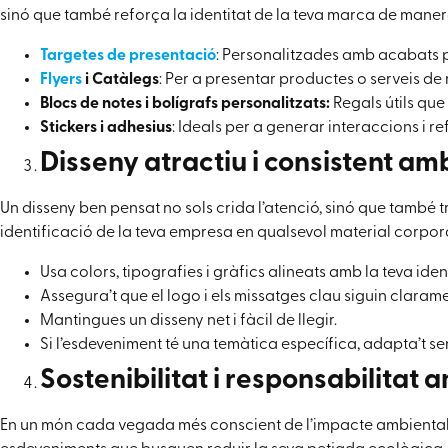
sinó que també reforça la identitat de la teva marca de maner
Targetes de presentació
: Personalitzades amb acabats p
Flyers
i Catàlegs
: Per a presentar productes o serveis de 
Blocs de notes i bolígrafs personalitzats:
Regals útils que
Stickers i adhesius
: Ideals per a generar interaccions i r
Disseny atractiu i consistent amb
Un disseny ben pensat no sols crida l’atenció, sinó que també 
identificació de la teva empresa en qualsevol material corpora
Usa colors, tipografies i gràfics alineats amb la teva ident
Assegura’t que el logo i els missatges clau siguin clarame
Mantingues un disseny net i fàcil de llegir.
Si l’esdeveniment té una temàtica específica, adapta’t se
Sostenibilitat i responsabilitat 
En un món cada vegada més conscient de l’impacte ambiental, o