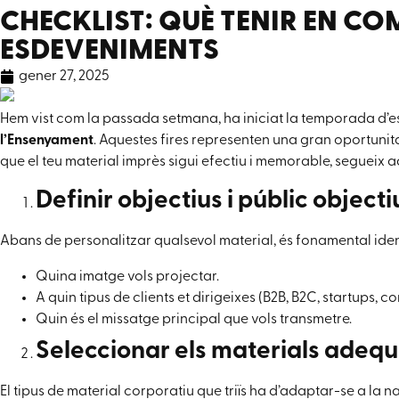
CHECKLIST: QUÈ TENIR EN C
ESDEVENIMENTS
gener 27, 2025
Hem vist com la passada setmana, ha iniciat la temporada d’es
l’Ensenyament
. Aquestes fires representen una gran oportunit
que el teu material imprès sigui efectiu i memorable, segueix a
Definir objectius i públic objecti
Abans de personalitzar qualsevol material, és fonamental iden
Quina imatge vols projectar.
A quin tipus de clients et dirigeixes (B2B, B2C, startups, co
Quin és el missatge principal que vols transmetre.
Seleccionar els materials adequ
El tipus de material corporatiu que triïs ha d’adaptar-se a la na