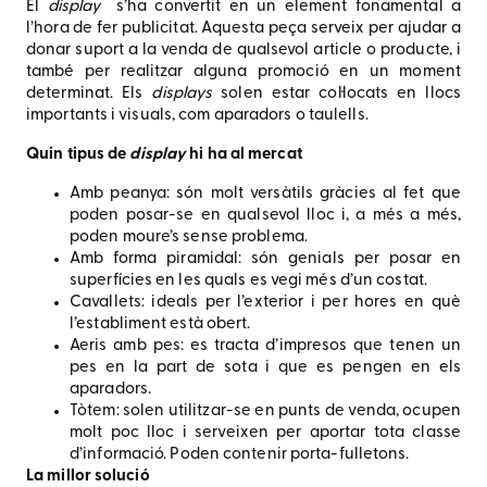
El
display
s’ha convertit en un element fonamental a
l’hora de fer publicitat. Aquesta peça serveix per ajudar a
donar suport a la venda de qualsevol article o producte, i
també per realitzar alguna promoció en un moment
determinat. Els
displays
solen estar col·locats en llocs
importants i visuals, com aparadors o taulells.
Quin tipus de
display
hi ha al mercat
Amb peanya: són molt versàtils gràcies al fet que
poden posar-se en qualsevol lloc i, a més a més,
poden moure’s sense problema.
Amb forma piramidal: són genials per posar en
superfícies en les quals es vegi més d’un costat.
Cavallets: ideals per l’exterior i per hores en què
l’establiment està obert.
Aeris amb pes: es tracta d’impresos que tenen un
pes en la part de sota i que es pengen en els
aparadors.
Tòtem: solen utilitzar-se en punts de venda, ocupen
molt poc lloc i serveixen per aportar tota classe
d’informació. Poden contenir porta-fulletons.
La millor solució