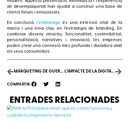
modern. Aquesta presentació minimalista i l’experiència
de desempaquetat han ajudat a construir una base de
clients lleials i entusiastes.
En conclusió,
l’embalatge
és una extensió vital de la
marca i una eina clau en l’estratègia de brànding. En
combinar disseny atractiu, funcionalitat, sostenibilitat,
personalització, narratives i innovació, les empreses
poden crear una connexió més profunda i duradora amb
els seus consumidors.
MÀRQUETING DE GUERRILLA: ELS SERVEIS D’IMPRESSIÓ POTENCIEN LA TEVA ESTRATÈGIA
L’IMPACTE DE LA DIGITALITZACIÓ EN EL MEDI AMBIENT
COMPARTIR:
ENTRADES RELACIONADES