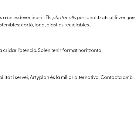
ts a un esdeveniment. Els
photocalls
personalitzats utilitzen
per
tenibles: cartó, lona, plàstics reciclables…
cridar l’atenció. Solen tenir format horitzontal.
ilitat i servei, Artyplan és la millor alternativa. Contacta amb