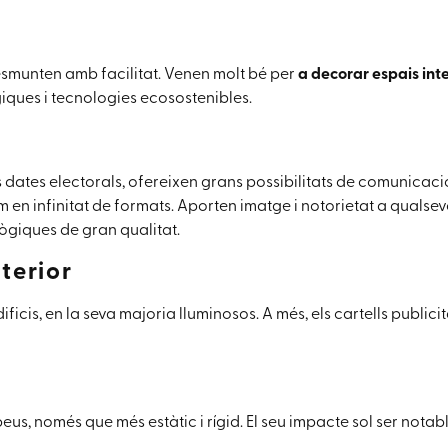
desmunten amb facilitat. Venen molt bé per
a decorar espais inter
iques i tecnologies ecosostenibles.
es dates electorals, ofereixen grans possibilitats de comunicaci
m en infinitat de formats. Aporten imatge i notorietat a qualsev
ògiques de gran qualitat.
xterior
edificis, en la seva majoria lluminosos. A més, els cartells publi
us, només que més estàtic i rígid. El seu impacte sol ser notabl