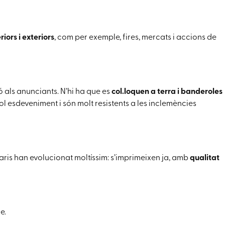
iors i exteriors
, com per exemple, fires, mercats i accions de
ó als anunciants. N’hi ha que es
col.loquen a terra i banderoles
ol esdeveniment i són molt resistents a les inclemències
citaris han evolucionat moltíssim: s’imprimeixen ja, amb
qualitat
e.