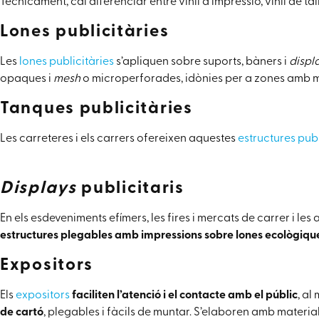
Tècnicament, cal diferenciar entre vinil d’impressió, vinil de tall,
Lones publicitàries
Les
lones publicitàries
s’apliquen sobre suports, bàners i
displ
opaques i
mesh
o microperforades, idònies per a zones amb mol
Tanques publicitàries
Les carreteres i els carrers ofereixen aquestes
estructures publ
Displays
publicitaris
En els esdeveniments efímers, les fires i mercats de carrer i l
estructures plegables amb impressions sobre lones
ecològiqu
Expositors
Els
expositors
faciliten l’atenció i el contacte amb el públic
, al
de cartó
, plegables i fàcils de muntar. S’elaboren amb materia