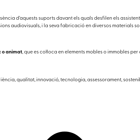
resència d’aquests suports davant els quals desfilen els assisten
ions audiovisuals, i la seva fabricació en diversos materials sos
c o animat
, que es col·loca en elements mobles o immobles per a 
iència, qualitat, innovació, tecnologia, assessorament, sostenib