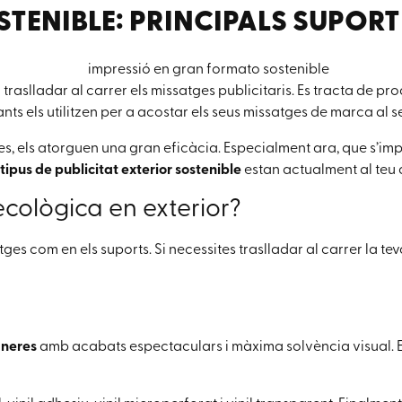
TENIBLE: PRINCIPALS SUPORT
 traslladar al carrer els missatges publicitaris. Es tracta de
ts els utilitzen per a acostar els seus missatges de marca al s
ives, els atorguen una gran eficàcia. Especialment ara, que s’im
tipus de publicitat exterior sostenible
estan actualment al teu 
ecològica en exterior?
satges com en els suports. Si necessites traslladar al carrer la 
aneres
amb acabats espectaculars i màxima solvència visual. E