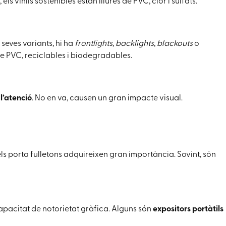
els vinils sostenibles estan lliures de PVC, clor i sulfats.
s seves variants, hi ha
frontlights
,
backlights
,
blackouts
o
de PVC, reciclables i biodegradables.
l’atenció
. No en va, causen un gran impacte visual.
 i els porta fulletons adquireixen gran importància. Sovint, són
apacitat de notorietat gràfica. Alguns són
expositors portàtils