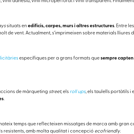
 vinil adhesiu, vinil microperforat i vinil transparent. Finalment, 
ays
situats en
edificis, carpes, murs i altres estructures
. Entre le
t de vent. Actualment, s’imprimeixen sobre materials lliures 
icitàries
específiques per a grans formats que
sempre capten 
es accions de màrqueting
street
, els
roll ups
, els taulells portàtils
es
.
 mateix temps que reflecteixen missatges de marca amb gran c
ls resistents, amb molta qualitat i concepció
ecofriendly
.