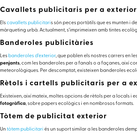
Cavallets publicitaris per a exterior
Els
cavallets publicitari
s són peces portàtils que es munten i 
màrqueting urbà. Actualment, s’imprimeixen amb tintes ecològ
Banderoles publicitàries
Les
banderoles d’exterior
, que poblen els nostres carrers en l
penjants
, com les banderoles per a fanals o a façanes, així co
meteorològiques. Per descomptat, existeixen banderoles ecol
Rètols i cartells publicitaris per a e
Existeixen, així mateix, moltes opcions de rètols per a locals i 
fotogràfica
, sobre papers ecològics i en nombrosos formats.
Tòtem de publicitat exterior
Un
tòtem publicitari
és un suport similar a les banderoles dempe