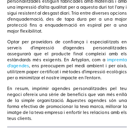
personalitzades estiguin fabricades amb materials i amb
una impressió d’alta qualitat per a aquesta duri tot l’any i
sigui resistent al desgast diari. Tria entre diverses opcions
d’enquadernació, des de tapa dura per a una major
protecció fins a enquadernació en espiral per a una
major flexibilitat.
Optar per proveïdors de confiança i especialitzats en
serveis d’impressió d’agendes personalitzades
assegurarà que el producte final compleixi amb els
estàndards més exigents. En Artyplan, com a
impremta
d’agendes
, ens preocupem pel medi ambient i per això,
utilitzem paper certificat i mètodes d’impressió ecològics
per a minimitzar el nostre impacte en l’entorn.
En resum, imprimir agendes personalitzades pel teu
negoci ofereix una sèrie de beneficis que van més enllà
de la simple organització. Aquestes agendes són una
forma efectiva de promocionar la teva marca, millorar la
imatge de la teva empresa i enfortir les relacions amb els
teus clients.