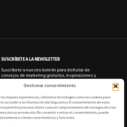
SUSCRÍBETE A LA NEWSLETTER
Suscríbete a nuestro boletín para disfrutar de
consejos de marketing gratuitos, inspiraciones y
mucho más.
Gestionar consentimiento
ENVIAR
 las mejores experiencias, utilizamos tecnologías como las cookies para
o acceder a la información del dispositivo. El consentimiento de estas
 nos permitirá procesar datos como el comportamiento de navegación o las
ones únicas en este sitio. No consentir o retirar el consentimiento, puede
tivamente a ciertas características y funciones.