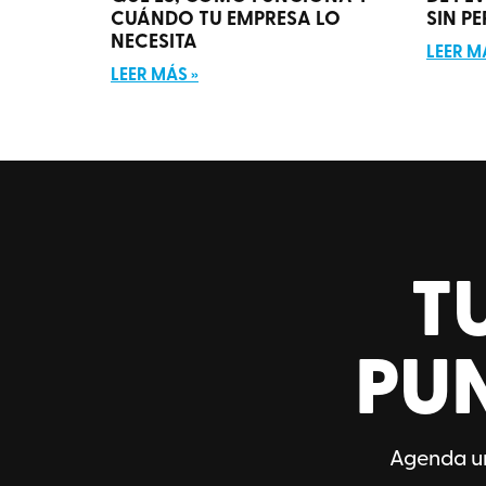
CUÁNDO TU EMPRESA LO
SIN P
NECESITA
LEER M
LEER MÁS »
T
PU
Agenda un