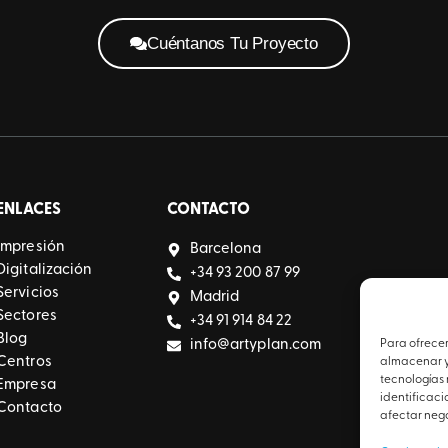
Cuéntanos Tu Proyecto
ENLACES
CONTACTO
Impresión
Barcelona
Digitalización
+34 93 200 87 99
Servicios
Madrid
Sectores
+34 91 914 84 22
Blog
info@artyplan.com
Para ofrecer
Centros
almacenar y/
tecnologías
Empresa
identificaci
Contacto
afectar nega