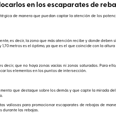
olocarlos en los escaparates de reb
tégica de manera que puedan captar la atención de los potencia
iente, es decir, la zona que más atención recibe y donde deben 
y 1,70 metros es el óptimo, ya que es el que coincide con la altur
es decir, que no haya zonas vacías ni zonas saturadas. Para ello,
locar los elementos en los puntos de intersección.
mento que destaque sobre los demás y que capte la mirada del cli
o.
as valiosas para promocionar escaparates de rebajas de manera 
s durante las rebajas.