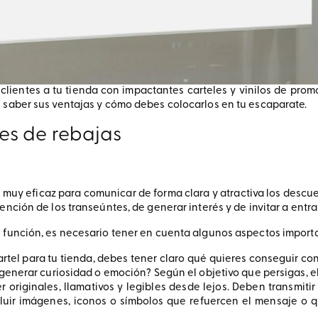
s clientes a tu tienda con impactantes carteles y vinilos de pro
 saber sus ventajas y cómo debes colocarlos en tu escaparate.
es de rebajas
o muy eficaz para comunicar de forma clara y atractiva los descue
nción de los transeúntes, de generar interés y de invitar a entrar
u función, es necesario tener en cuenta algunos aspectos import
cartel para tu tienda, debes tener claro qué quieres conseguir co
nerar curiosidad o emoción? Según el objetivo que persigas, el 
er originales, llamativos y legibles desde lejos. Deben transmi
cluir imágenes, iconos o símbolos que refuercen el mensaje o 