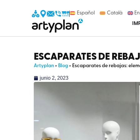
Español
Català
En
IM
ESCAPARATES DE REBA
Artyplan
»
Blog
»
Escaparates de rebajas: elem
junio 2, 2023