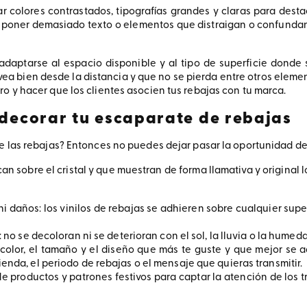
r colores contrastados, tipografías grandes y claras para desta
ta poner demasiado texto o elementos que distraigan o confundan
 adaptarse al espacio disponible y al tipo de superficie donde 
 vea bien desde la distancia y que no se pierda entre otros eleme
ro y hacer que los clientes asocien tus rebajas con tu marca.
 decorar tu escaparate de rebajas
te las rebajas? Entonces no puedes dejar pasar la oportunidad de
an sobre el cristal y que muestran de forma llamativa y original 
ni daños: los vinilos de rebajas se adhieren sobre cualquier supe
: no se decoloran ni se deterioran con el sol, la lluvia o la humed
el color, el tamaño y el diseño que más te guste y que mejor se 
enda, el periodo de rebajas o el mensaje que quieras transmitir.
 productos y patrones festivos para captar la atención de los t