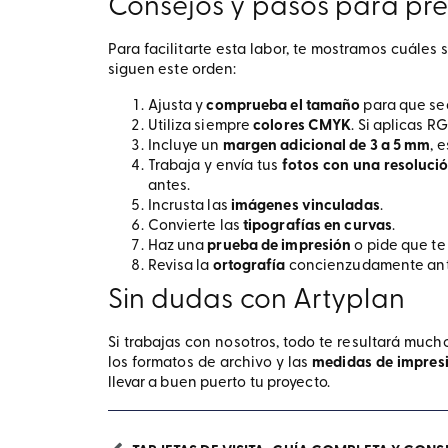
Consejos y pasos para pre
Para facilitarte esta labor, te mostramos cuále
siguen este orden:
Ajusta y
comprueba el tamaño
para que sea
Utiliza siempre
colores CMYK
. Si aplicas R
Incluye un
margen adicional de 3 a 5 mm
, 
Trabaja y envía tus
fotos con una resoluci
antes.
Incrusta las
imágenes vinculadas
.
Convierte las
tipografías en curvas
.
Haz una
prueba de impresión
o pide que te
Revisa la
ortografía
concienzudamente ante
Sin dudas con Artyplan
Si trabajas con nosotros, todo te resultará muc
los formatos de archivo y las
medidas de impres
llevar a buen puerto tu proyecto.