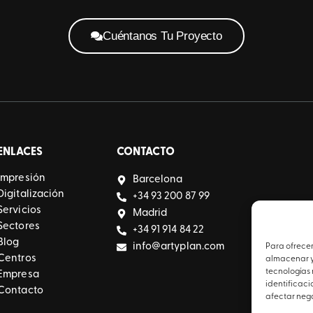
Cuéntanos Tu Proyecto
ENLACES
CONTACTO
Impresión
Barcelona
Digitalización
+34 93 200 87 99
Servicios
Madrid
Sectores
+34 91 914 84 22
Blog
info@artyplan.com
Para ofrecer
Centros
almacenar y/
tecnologías
Empresa
identificaci
Contacto
afectar nega