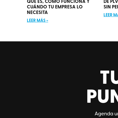
QUÉ ES, CÓMO FUNCIONA Y
DE PL
CUÁNDO TU EMPRESA LO
SIN P
NECESITA
LEER M
LEER MÁS »
T
PU
Agenda un