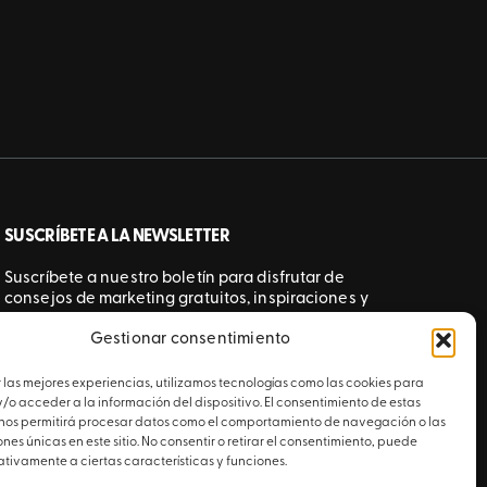
SUSCRÍBETE A LA NEWSLETTER
Suscríbete a nuestro boletín para disfrutar de
consejos de marketing gratuitos, inspiraciones y
mucho más.
Gestionar consentimiento
ENVIAR
 las mejores experiencias, utilizamos tecnologías como las cookies para
o acceder a la información del dispositivo. El consentimiento de estas
 nos permitirá procesar datos como el comportamiento de navegación o las
ones únicas en este sitio. No consentir o retirar el consentimiento, puede
tivamente a ciertas características y funciones.