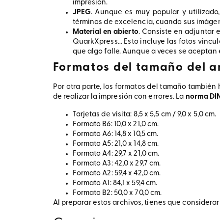
impresión.
JPEG
. Aunque es muy popular y utilizado
términos de excelencia, cuando sus imágen
Material en abierto
. Consiste en adjuntar e
QuarkXpress… Esto incluye las fotos vincul
que algo falle. Aunque a veces se aceptan es
Formatos del tamaño del a
Por otra parte, los formatos del tamaño también h
de realizar la impresión con errores. La
norma DIN
Tarjetas de visita: 8,5 x 5,5 cm / 9,0 x 5,0 cm.
Formato B6: 10,0 x 21,0 cm.
Formato A6: 14,8 x 10,5 cm.
Formato A5: 21,0 x 14,8 cm.
Formato A4: 29,7 x 21,0 cm.
Formato A3: 42,0 x 29,7 cm.
Formato A2: 59,4 x 42,0 cm.
Formato A1: 84,1 x 59,4 cm.
Formato B2: 50,0 x 70,0 cm.
Al preparar estos archivos, tienes que considerar 