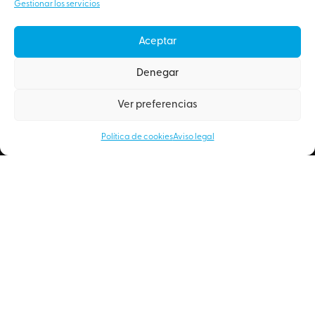
Gestionar los servicios
Aceptar
Denegar
Ver preferencias
Política de cookies
Aviso legal
© 2026 Artyplan – Todos los derechos reservados.
AVISO LEGAL
POLÍTICA DE COOKIES
CANAL ÉTICO